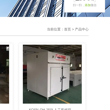
扫一扫，
添加
微信
当前位置：
首页
> 产品中心
50L厂家批发电热、对流式培养箱
KQSN-QH-250L人工气候箱,光照、种子培养箱专业直销商