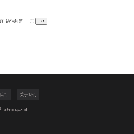
 末页 跳转到第
页
我们
关于我们
网
sitemap.xml