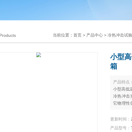
当前位置：
首页
>
产品中心
>
冷热冲击试
Products
小型高
箱
产品特点
小型高低
冷热冲击
它物理性
或破层及
体心立方
更新时间：
性便急剧
产品型号：