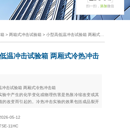
扫一扫，
添加
微信
验箱
>
两箱式冲击试验箱
> 小型高低温冲击试验箱 两厢式冷热冲击箱
低温冲击试验箱 两厢式冷热冲击
：
温冲击试验箱 两厢式冷热冲击箱
实验中产生的化学变化或物理伤害是热胀冷缩改变或其
值的改变而引起的。冷热冲击实验的效果包括成品裂开
位移等所引起的电化学变化。例如，有一些金属材料如
晶格的中低强度钢，当其服役温度降低时，起塑性、韧
2026-05-12
降低，使材料脆化。
TSE-11HC