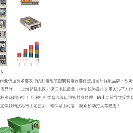
工艺
局作业依据技术部发行的配电组装图安装电器部件选用国际优质品牌：欧姆龙
质品牌，（上海起帆电缆）保证电线质量；控制线路最小选用0.75平方
标准选用陷径！ 压缩机机线盒线缆口用密封胶处理，防止结霜导致接线
固定螺丝均接标准固定扭力，确保紧固可靠，防止松动打火等隐患！