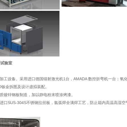
温试验室
加工设备。采用进口德国镭射激光机1台，AMADA 数控折弯机一台；氧化碳焊机和氩
D钣金拆图及设计虚拟装配。
优质镀锌钢板制造，加以静电粉末喷涂烤漆。
用进口SUS-304S不锈钢拉丝板，氩弧焊全满焊工艺，防止箱内高温高