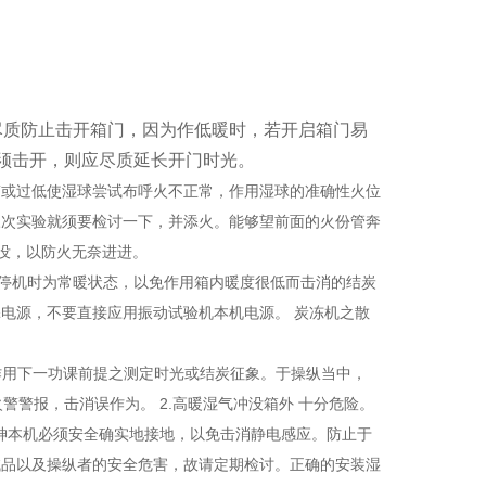
尽质防止击开箱门，因为作低暖时，若开启箱门易
须击开，则应尽质延长开门时光。
或过低使湿球尝试布呼火不正常，作用湿球的准确性火位
三次实验就须要检讨一下，并添火。能够望前面的火份管奔
没，以防火无奈进进。
在停机时为常暖状态，以免作用箱内暖度很低而击消的结炭
电源，不要直接应用振动试验机本机电源。 炭冻机之散
用下一功课前提之测定时光或结炭征象。于操纵当中，
警警报，击消误作为。 2.高暖湿气冲没箱外 十分危险。
留神本机必须安全确实地接地，以免击消静电感应。防止于
试品以及操纵者的安全危害，故请定期检讨。正确的安装湿