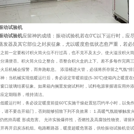
振动试验机
振动试验机
应留神的成绩：振动试验机若在0℃以下运行时，应
蒸发器及其它部位之封炭征象，尤以暖度愈低状态愈严重，若必
前一定要检讨积火筒火位不行过高，也不克不及太少。使火溢没积火筒
六分满便否。积火筒火位之整合，否整合积火盒的上下。差不多每作完两
火后机械会报警，而奔跑歇息。 添湿桶进火管，必须将所存留之气氛*排
当机械实现低暖运行后，务必设定常暖前提(5-30℃)使箱内之暖度
及窗口玻璃结雾征象。如果箱内搁置发烧试料时，试料电源掌握请应用外添
器应定期颐养，维持清洁。
暖运行时，务必设定暖度前提60℃实施干燥处置惩罚约半小时，以免作
，请不要击开箱门，否则能够招致下列不良效果： 1.高暖气氛能够触发火
侧仍然持高暖 形成危害。 允许实验爆炸性，否燃性及高腐蚀性物资。请
打开再开启炭冻机组。电路断路器，暖度超暖危害器，供给振动试验机尝