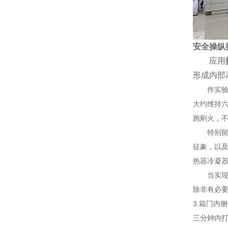
安全操纵
应用
形成内部
作实验之
大约维持
跑剜火，不
特别留神：
征象，以
热器冷凝
当实现低
除非有必要
3.箱门内
三分钟内