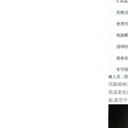
3.高温
实验过程
使用可程
电路断路
湿球纱布
箱体在运
非可程式
修人员，
试验箱相
高温老化
箱,真空