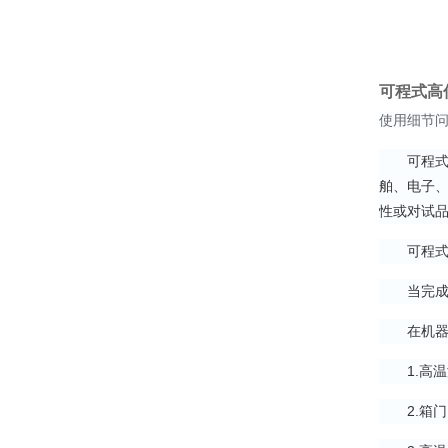
可程式高
使用细节
可程式高
舶、电子
性或对试品
可程式高
当完成低
在机器操
1.高温
2.箱门