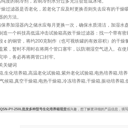
高纯度的制冷剂，若制冷剂水分过多充注会造成冰堵。
干燥过滤器是否老化，若老化了应及时更换否则失去应有的干燥
器的方法。
与保养加湿器内之储水应每月更换一次，确保水质清洁，加湿水
制造一个科技高低温冲击试验箱高效干燥过滤器：找一个带有密
段￠的铜管，将约200克制作（也可视铁罐的有效容积）的干燥
盖紧，暂时不用时在将两个管口塞牢，以防潮湿空气进入。在使
完毕，务必再将两管口封牢。
关关键词
箱,生化培养箱,高温老化试验箱,紫外老化试验箱,电热培养箱,培养
工气候箱,真空干燥箱,电热干燥箱,冷冻培养箱,干燥箱,振动培养箱
KQSN-PY-250L批发多种型号生化培养箱现货
感兴趣，想了解更详细的产品信息，填