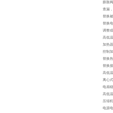
膨胀阀的
查漏，
替换被堵
替换电
调整或
高低温冲
加热器的
控制加热
替换热
替换接
高低温冲
离心式
电扇稳妥
高低温冲
压缩机
电源电