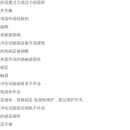
流量过大或过小或损坏
并充氟
器件或枯燥剂
磁阀
替换膨胀阀
击试验箱设备升温缓慢
热稳妥被烧断
器作业的接触器损坏
稳妥
触器
击试验箱体系不作业
电扇未作业
烧坏，替换稳妥;电扇热维护，复位维护开关。
击试验箱压缩机不作业
的稳妥烧坏
压不够