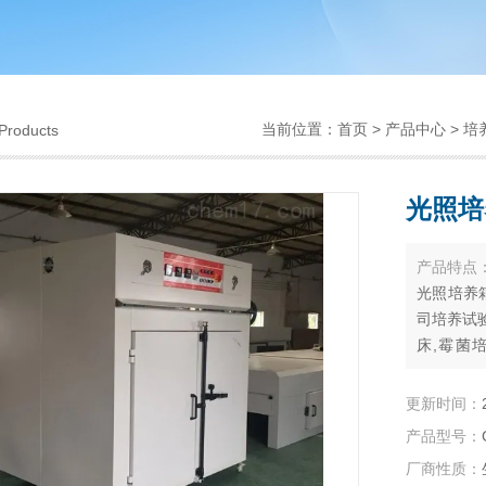
当前位置：
首页
>
产品中心
>
培
Products
光照培
产品特点
光照培养
司培养试
床,霉菌
箱,CO2
更新时间：
产品型号：
厂商性质：