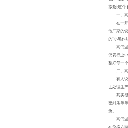
接触这个
一、高低
在一开始
他厂家的
的“小黑作
高低温试
仪表行业
整好每一
二、高低
有人说：
去处理生
其实很多
密封条等
免。
高低温试
在价格方