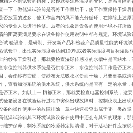
验箱
达不到试验的指标，那你就要观察温度的变化，是温度降的
查一下，做低温试验前是否将工作室烘干，使工作室保持干燥后
是否放置的过多，使工作室内的风不能充分循环，在排除上述原
家的专业人员进行检修。后者的现象是设备的使用环境不好所致
墙的距离要满足要求在设备操作使用说明中都有规定。环境试验
合试 验设备，是研制、开发新产品和检验产品质量性能的环境
试验中，出现实际湿度会达到100%或者实际湿度与目标湿度
上的纱布干燥引起，那就要检查湿球传感器的水槽中是否缺水，
查水位控制器供水系统是否供水正常，水位控制器工作是否正常
因，会使纱布变硬，使纱布无法吸收水份而干燥，只要更换或清
作，查看加湿系统的供水系统，供水系统内是否有一定的水量，
是否正常。如以上一 切都正常，那就要检查电器控制系统，这
验箱设备在试验运行过程中突然出现故障时，控制仪表上出现
设备的操作使用中的故障排除一章中快速检查出属于哪一类故障
高低温试验箱其它环境试验设备在使用中还会有其它的现象，那
行维护保养，制冷系统的冷凝器定期清理，对于活动部件应按说