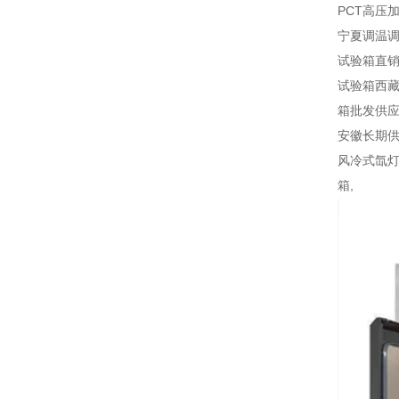
PCT高压
宁夏调温调
试验箱直
试验箱西
箱批发供
安徽长期
风冷式氙灯
箱,