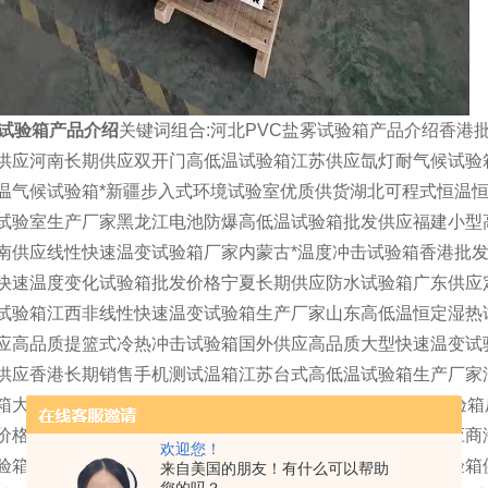
雾试验箱产品介绍
关键词组合:河北PVC盐雾试验箱产品介绍香港
供应河南长期供应双开门高低温试验箱江苏供应氙灯耐气候试验
温气候试验箱*新疆步入式环境试验室优质供货湖北可程式恒温恒
试验室生产厂家黑龙江电池防爆高低温试验箱批发供应福建小型
南供应线性快速温变试验箱厂家内蒙古*温度冲击试验箱香港批
快速温度变化试验箱批发价格宁夏长期供应防水试验箱广东供应
试验箱江西非线性快速温变试验箱生产厂家山东高低温恒定湿热
应高品质提篮式冷热冲击试验箱国外供应高品质大型快速温变试
供应香港长期销售手机测试温箱江苏台式高低温试验箱生产厂家
箱大量供应广西双85高温高湿试验箱报价湖南批发三综合试验
价格宁夏大量供应温湿度试验室澳门小型低温试验箱直销供应商
欢迎您！
验箱生产厂家江西专业销售高温高湿试验箱安徽加速老化试验箱
来自美国的朋友！有什么可以帮助