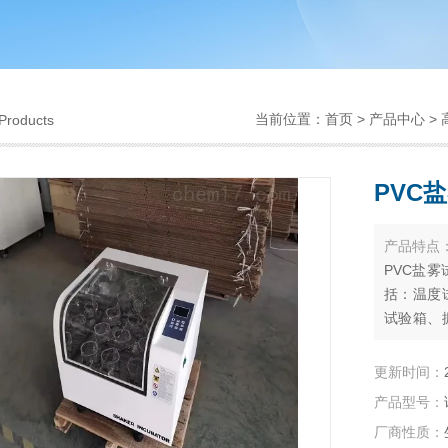
当前位置：
首页
>
产品中心
>
Products
PVC
产品特点
PVC盐
括：温度
试验箱、
变（湿热
气候试验
更新时间：
非标试验
产品型号：
厂商性质：