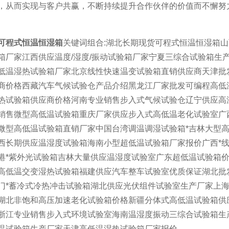
，从而实现与客户共赢，不断持续提升合作伙伴的价值而不懈努
可程式恒温恒湿箱
关键词组合:湖北长期现货可程式恒温恒湿箱
箱厂家江西供应温度/湿度/振动试验箱厂家宁夏三综合试验箱生
低温湿热试验箱厂家北京线性快速温变试验箱直销供应商天津批
商价格西藏汽车气候试验仓产品介绍黑龙江厂家批发可编程高低
热试验箱供应商价格河南专业销售步入式气候试验仓辽宁供应高
销售微型高低温试验箱重庆厂家供应步入式高低温老化试验室广
微型高低温试验箱直销厂家中国台湾调温调湿试验箱*吉林大型
西长期供应温湿度试验箱海南小型超低温试验箱厂家报价广西*
港*紫外光试验箱吉林大量供应温湿度试验室广东超低温试验箱
高低温交变湿热试验箱福建供应汽车整车试验室优质保证湖北批
门*蓄冷式冷热冲击试验箱湖北供应光伏组件试验室生产厂家上
湖北非饱和高压加速老化试验箱价格新疆分体式高低温试验箱供
浙江专业销售步入式环境试验室海南温湿度振动三综合试验箱生
温试验箱生产厂家天津高低温湿热试验箱厂家报价,