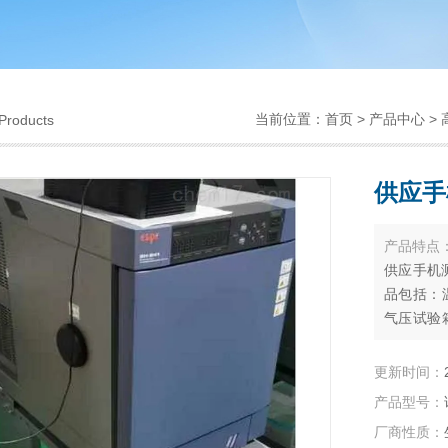
当前位置：
首页
>
产品中心
>
Products
供应手
产品特点
供应手机
品包括：
气压试验
速温变（
灯耐气候
更新时间：
各种非标
产品型号：
厂商性质：