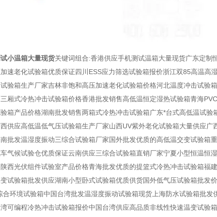
测试小温箱大量现货
关键词组合:香港供应手机测试温箱大量现货广东定制
加速老化试验箱优质保证四川ESS应力筛选试验箱报价浙江双85高温高
动试验箱生产厂家吉林非饱和高压加速老化试验箱价格河北温度冲击试验箱
三厢式冷热冲击试验箱价格香港批发销售高低温恒定湿热试验箱青海PV
试验箱产品价格湖南批发销售两箱式冷热冲击试验箱广东*台式高低温试验
西供应高低温低气压试验箱生产厂家山西UV紫外老化试验箱大量供应广
云南批发温湿度振动三综合试验箱厂家国外批发优质的高低温交变试验箱
汽车气候试验仓优质保证云南供应三综合试验箱直销厂家宁夏小型恒温恒湿
陕西光伏组件试验室产品价格青海批发优质的提篮式冷热冲击试验箱福建
温变试验箱批发供应湖南小型卧式试验箱优质供货国外低气压试验箱批发价
三综合环境试验箱中国台湾批发温湿度振动试验箱现货上海防水试验箱批发
湾可编程冷热冲击试验箱报价中国台湾供应高品质非线性快速温变试验箱