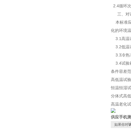
2.4循环
三、对试
本标准应用
化的环境
3.1高温
3.2低温
3.3冷热
3.4试验
条件容差
高低温试
恒温恒湿试
分体式高低
高温老化试
供应手机
如果你对