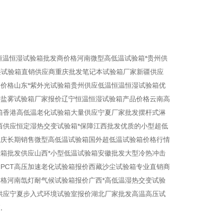
恒温恒湿试验箱批发商价格河南微型高低温试验箱*贵州供
湿试验箱直销供应商重庆批发笔记本试验箱厂家新疆供应
价格山东*紫外光试验箱贵州供应低温恒温恒湿试验箱优
C盐雾试验箱厂家报价辽宁恒温恒湿试验箱产品价格云南高
箱香港高低温老化试验箱大量供应宁夏厂家批发摆杆式淋
西供应恒定湿热交变试验箱*保障江西批发优质的小型超低
重庆长期销售微型高低温试验箱国外超低温试验箱价格行情
箱批发供应山西*小型低温试验箱安徽批发大型冷热冲击
PCT高压加速老化试验箱报价西藏沙尘试验箱专业直销商
格河南氙灯耐气候试验箱报价广西*高低温湿热交变试验
供应宁夏步入式环境试验室报价湖北厂家批发高温高压试
,